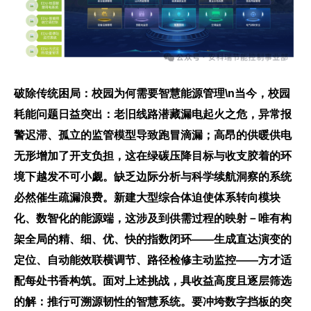
破除传统困局：校园为何需要智慧能源管理\n当今，校园
耗能问题日益突出：老旧线路潜藏漏电起火之危，异常报
警迟滞、孤立的监管模型导致跑冒滴漏；高昂的供暖供电
无形增加了开支负担，这在绿碳压降目标与收支胶着的环
境下越发不可小觑。缺乏边际分析与科学续航洞察的系统
必然催生疏漏浪费。新建大型综合体迫使体系转向模块
化、数智化的能源端，这涉及到供需过程的映射－唯有构
架全局的精、细、优、快的指数闭环——生成直达演变的
定位、自动能效联横调节、路径检修主动监控——方才适
配每处书香构筑。面对上述挑战，具收益高度且逐层筛选
的解：推行可溯源韧性的智慧系统。要冲垮数字挡板的突